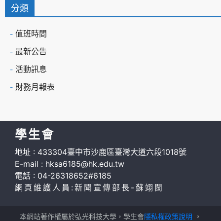
分類
值班時間
最新公告
活動訊息
財務月報表
學生會
地址 : 433304臺中市沙鹿區臺灣大道六段1018號
E-mail : hksa6185@hk.edu.tw
電話 : 04-26318652#6185
網頁維護人員:新聞宣傳部長-蘇翊閩
本網站著作權屬於弘光科技大學，學生會
隱私權政策說明
。