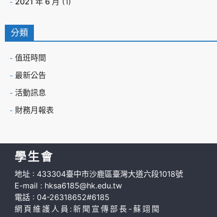
2021 年 6 月
(1)
分類
值班時間
最新公告
活動訊息
財務月報表
學生會
地址 : 433304臺中市沙鹿區臺灣大道六段1018號
E-mail : hksa6185@hk.edu.tw
電話 : 04-26318652#6185
網頁維護人員:新聞宣傳部長-蘇翊閩